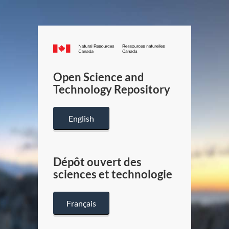
Canada.ca
/
Gouverneme
Open Science and
du
Technology Repository
Canada
English
Dépôt ouvert des
sciences et technologie
Français