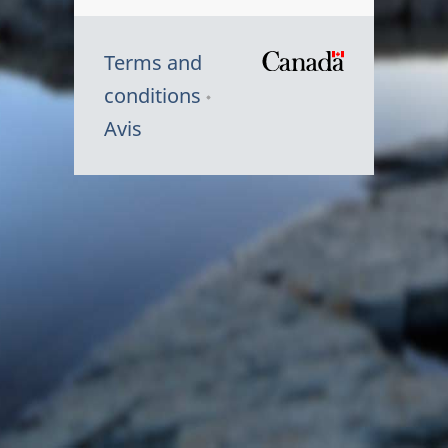
Terms and
/
conditions
Symbole
Avis
du
gouvernem
du
Canada