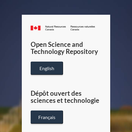
Canada.ca
/
Gouverneme
Open Science and
du
Technology Repository
Canada
English
Dépôt ouvert des
sciences et technologie
Français