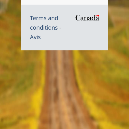
Terms and
/
conditions
Symbole
Avis
du
gouvernem
du
Canada