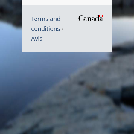
Terms and
/
conditions
Symbole
Avis
du
gouvernem
du
Canada