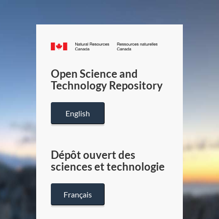
Canada.ca
/
Gouverneme
Open Science and
du
Technology Repository
Canada
English
Dépôt ouvert des
sciences et technologie
Français