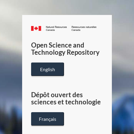
Canada.ca
/
Gouverneme
Open Science and
du
Technology Repository
Canada
English
Dépôt ouvert des
sciences et technologie
Français