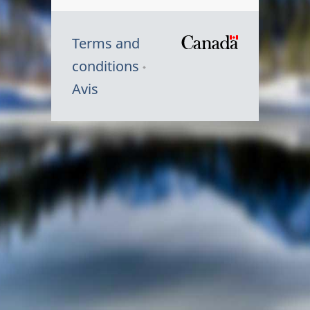
Terms and
/
conditions
Symbole
Avis
du
gouvernem
du
Canada