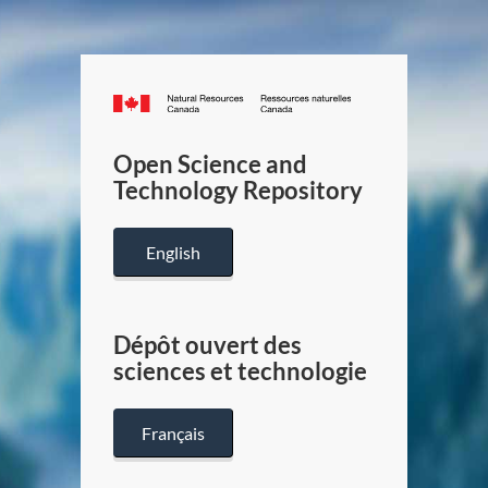
Canada.ca
/
Gouverneme
Open Science and
du
Technology Repository
Canada
English
Dépôt ouvert des
sciences et technologie
Français