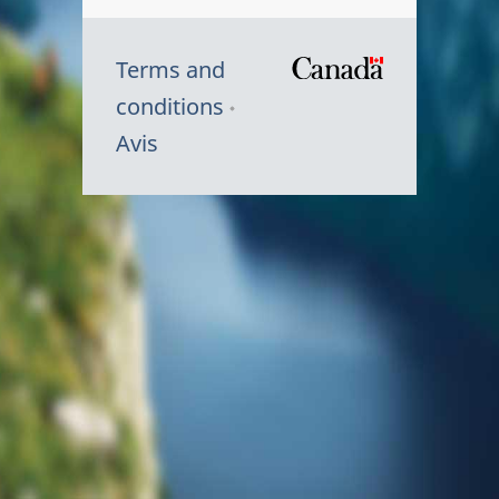
Terms and
/
conditions
Symbole
Avis
du
gouvernem
du
Canada