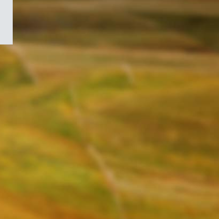
/
Symbole
du
gouvernement
du
Canada