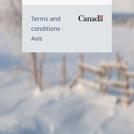
Terms and
/
conditions
Symbole
Avis
du
gouvernem
du
Canada