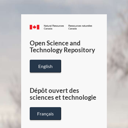
Canada.ca
/
Gouverneme
Open Science and
du
Technology Repository
Canada
English
Dépôt ouvert des
sciences et technologie
Français