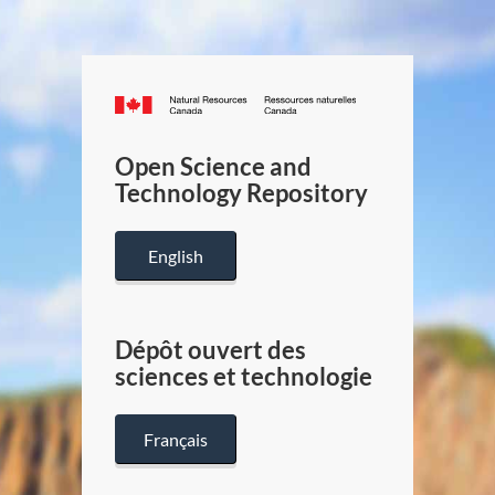
Canada.ca
/
Gouverneme
Open Science and
du
Technology Repository
Canada
English
Dépôt ouvert des
sciences et technologie
Français