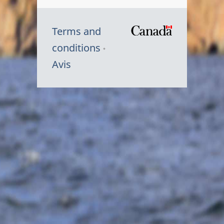
Terms and
/
conditions
Symbole
Avis
du
gouvernem
du
Canada