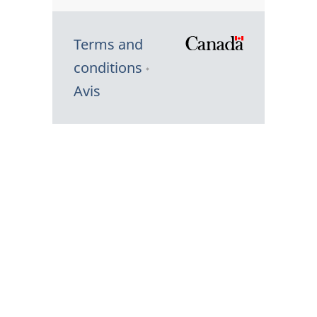
Terms and
/
conditions
Symbole
Avis
du
gouvernem
du
Canada