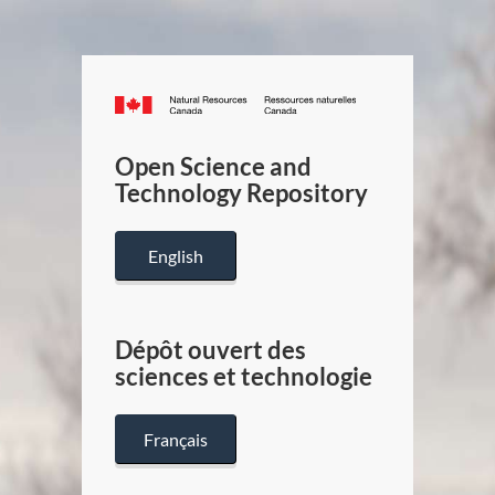
Canada.ca
/
Gouverneme
Open Science and
du
Technology Repository
Canada
English
Dépôt ouvert des
sciences et technologie
Français