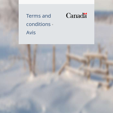
Terms and
/
conditions
Symbole
Avis
du
gouvernem
du
Canada