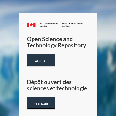
Canada.ca
/
Gouverneme
Open Science and
du
Technology Repository
Canada
English
Dépôt ouvert des
sciences et technologie
Français