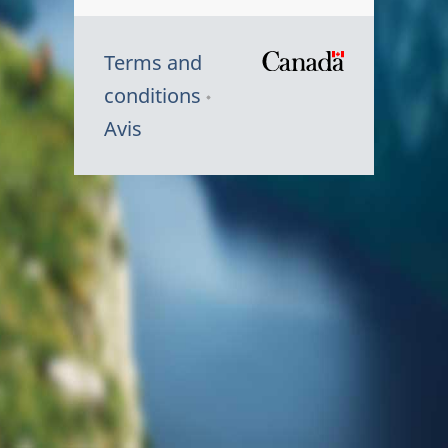
Terms and
/
conditions
Symbole
Avis
du
gouvernem
du
Canada