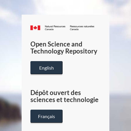
Canada.ca
/
Gouverneme
Open Science and
du
Technology Repository
Canada
English
Dépôt ouvert des
sciences et technologie
Français