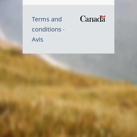
Terms and
/
conditions
Symbole
Avis
du
gouvernem
du
Canada