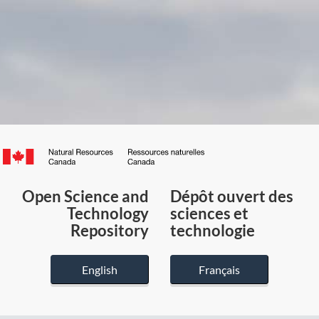
Canada.ca
/
Gouvernement
Open Science and
Dépôt ouvert des
du
Technology
sciences et
Canada
Repository
technologie
English
Français