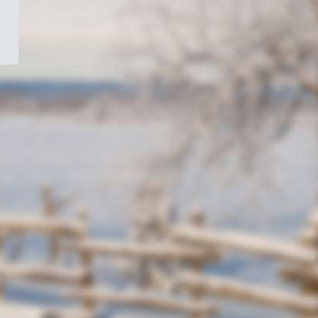
/
Symbole
du
gouvernement
du
Canada