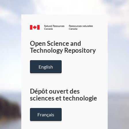
Canada.ca
/
Gouverneme
Open Science and
du
Technology Repository
Canada
English
Dépôt ouvert des
sciences et technologie
Français