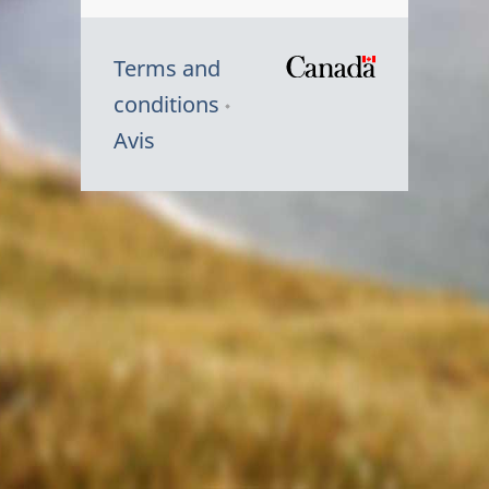
Terms and
/
conditions
Symbole
Avis
du
gouvernem
du
Canada