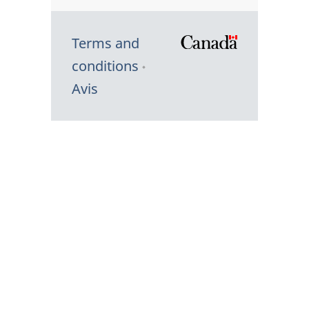
Terms and
/
conditions
Symbole
Avis
du
gouvernem
du
Canada