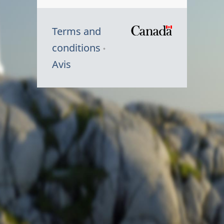
Terms and
/
conditions
Symbole
Avis
du
gouvernem
du
Canada