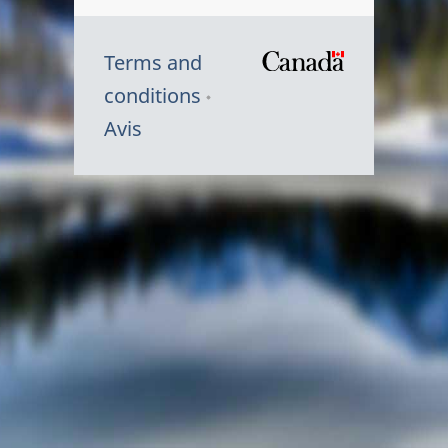
Terms and
/
conditions
Symbole
Avis
du
gouvernem
du
Canada