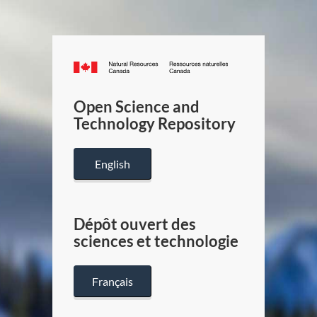
Canada.ca
/
Gouverneme
Open Science and
du
Technology Repository
Canada
English
Dépôt ouvert des
sciences et technologie
Français