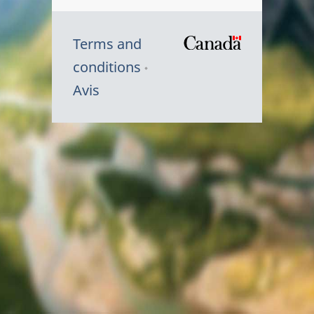
Terms and
/
conditions
Symbole
Avis
du
gouvernem
du
Canada