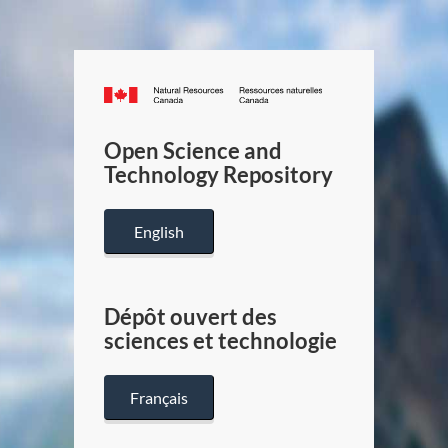
Canada.ca
/
Gouverneme
Open Science and
du
Technology Repository
Canada
English
Dépôt ouvert des
sciences et technologie
Français