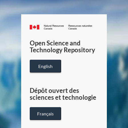
Canada.ca
/
Gouverneme
Open Science and
du
Technology Repository
Canada
English
Dépôt ouvert des
sciences et technologie
Français