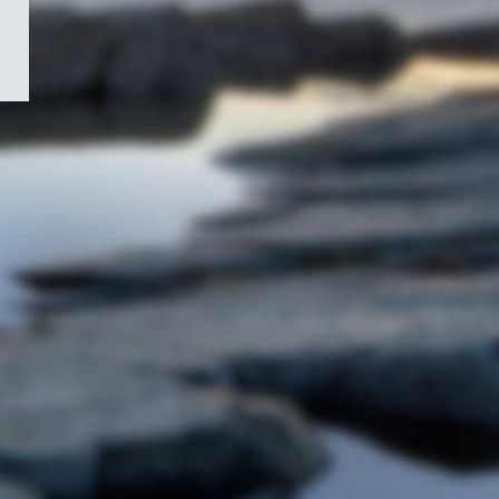
/
Symbole
du
gouvernement
du
Canada