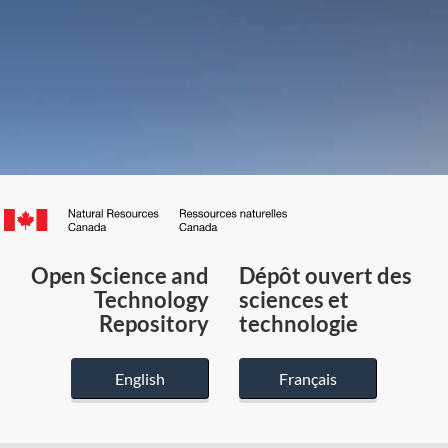
Canada.ca
/
Gouvernement
Open Science and
Dépôt ouvert des
du
Technology
sciences et
Canada
Repository
technologie
English
Français