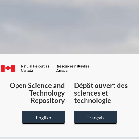
Canada.ca
/
Gouvernement
Open Science and
Dépôt ouvert des
du
Technology
sciences et
Canada
Repository
technologie
English
Français