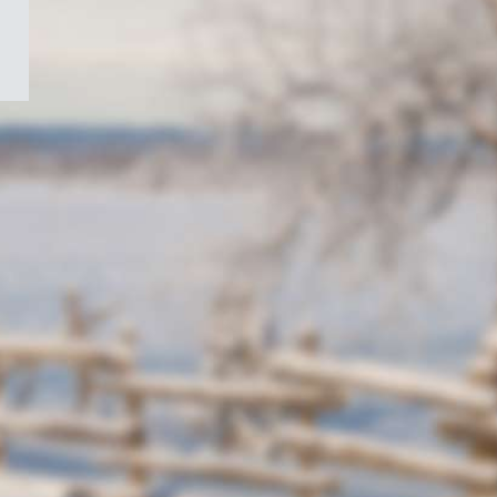
/
Symbole
du
gouvernement
du
Canada