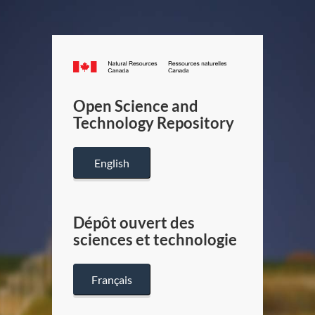
Canada.ca
/
Gouverneme
Open Science and
du
Technology Repository
Canada
English
Dépôt ouvert des
sciences et technologie
Français