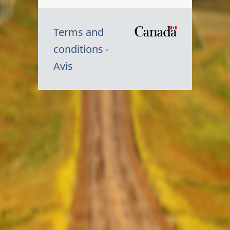
Terms and
/
conditions
Symbole
Avis
du
gouvernem
du
Canada