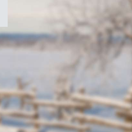
/
Symbole
du
gouvernement
du
Canada