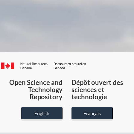
Canada.ca
/
Gouvernement
Open Science and
Dépôt ouvert des
du
Technology
sciences et
Canada
Repository
technologie
English
Français