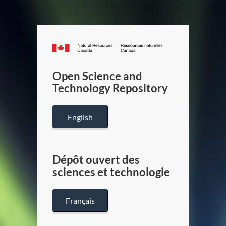
Canada.ca
/
Gouverneme
Open Science and
du
Technology Repository
Canada
English
Dépôt ouvert des
sciences et technologie
Français