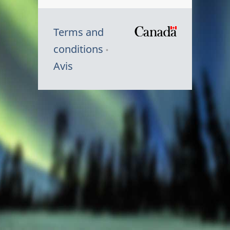
Terms and
/
conditions
Symbole
Avis
du
gouvernem
du
Canada