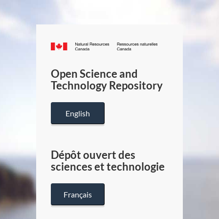
Canada.ca
/
Gouverneme
Open Science and
du
Technology Repository
Canada
English
Dépôt ouvert des
sciences et technologie
Français