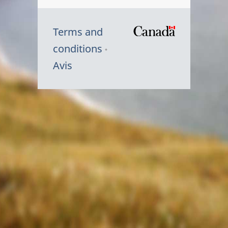
Terms and
/
conditions
Symbole
Avis
du
gouvernem
du
Canada