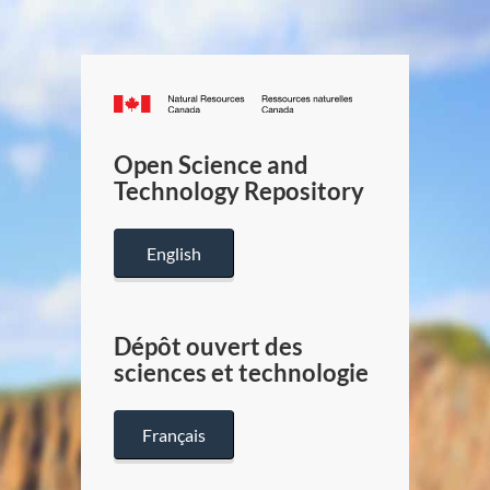
Canada.ca
/
Gouverneme
Open Science and
du
Technology Repository
Canada
English
Dépôt ouvert des
sciences et technologie
Français