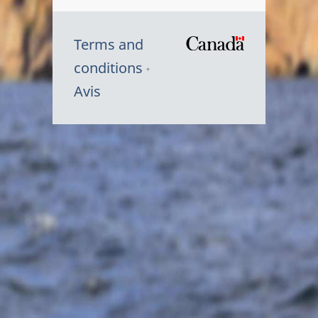
Terms and
/
conditions
Symbole
Avis
du
gouvernem
du
Canada