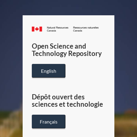
Canada.ca
/
Gouverneme
Open Science and
du
Technology Repository
Canada
English
Dépôt ouvert des
sciences et technologie
Français