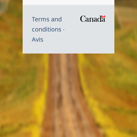
Terms and
/
conditions
Symbole
Avis
du
gouvernem
du
Canada