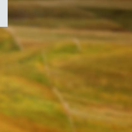
/
Symbole
du
gouvernement
du
Canada