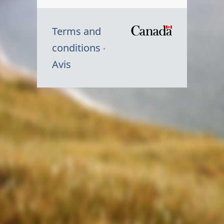
Terms and
/
conditions
Symbole
Avis
du
gouvernem
du
Canada