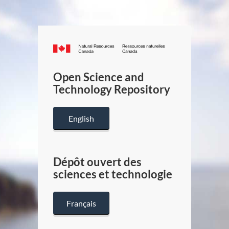
Canada.ca
/
Gouverneme
Open Science and
du
Technology Repository
Canada
English
Dépôt ouvert des
sciences et technologie
Français