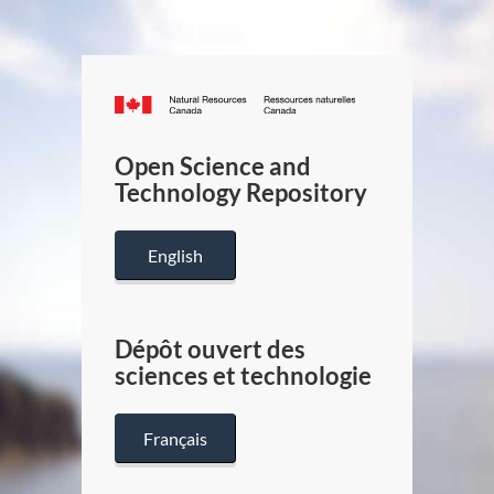
Canada.ca
/
Gouverneme
Open Science and
du
Technology Repository
Canada
English
Dépôt ouvert des
sciences et technologie
Français