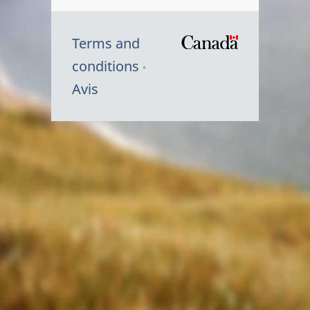
Terms and
/
conditions
Symbole
Avis
du
gouvernem
du
Canada