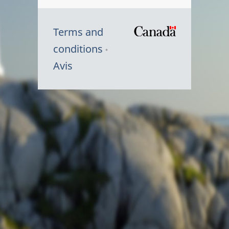
Terms and
/
conditions
Symbole
Avis
du
gouvernem
du
Canada