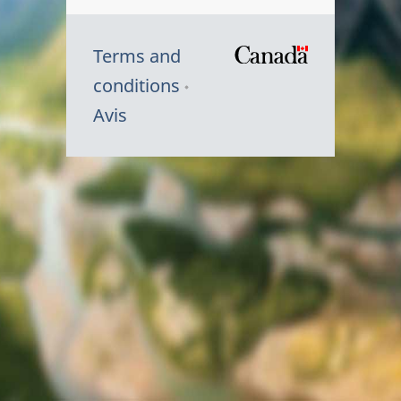
Terms and
/
conditions
Symbole
Avis
du
gouvernem
du
Canada