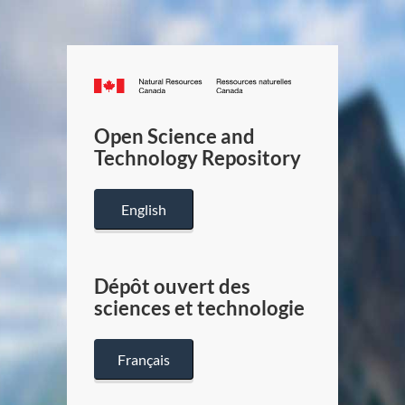
Canada.ca
/
Gouverneme
Open Science and
du
Technology Repository
Canada
English
Dépôt ouvert des
sciences et technologie
Français