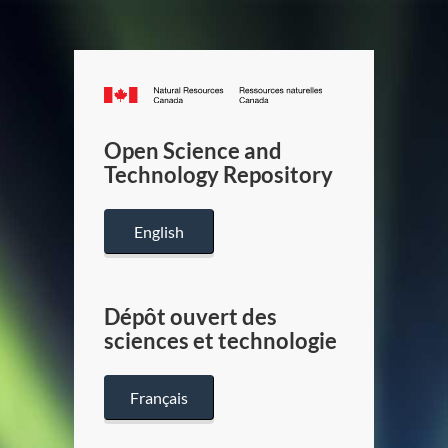
Canada.ca
/
Gouverneme
Open Science and
du
Technology Repository
Canada
English
Dépôt ouvert des
sciences et technologie
Français