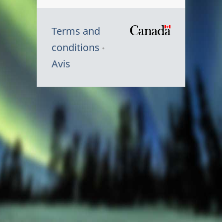
Terms and
/
conditions
Symbole
Avis
du
gouvernem
du
Canada