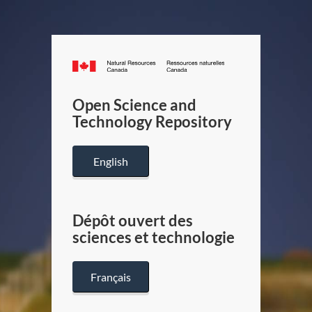
Canada.ca
/
Gouverneme
Open Science and
du
Technology Repository
Canada
English
Dépôt ouvert des
sciences et technologie
Français