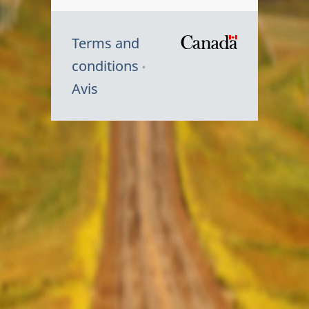
Terms and
/
conditions
Symbole
Avis
du
gouvernem
du
Canada