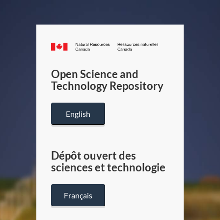
Canada.ca
/
Gouverneme
Open Science and
du
Technology Repository
Canada
English
Dépôt ouvert des
sciences et technologie
Français