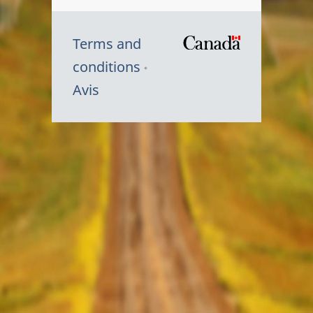
Terms and
/
conditions
Symbole
Avis
du
gouvernem
du
Canada