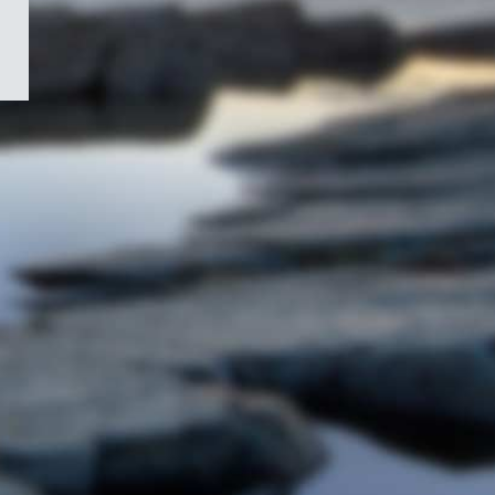
/
Symbole
du
gouvernement
du
Canada