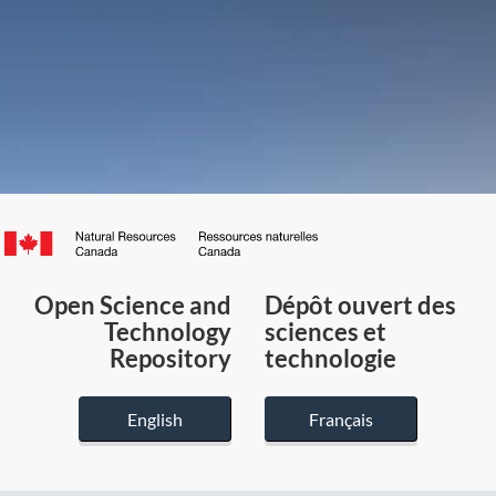
Canada.ca
/
Gouvernement
Open Science and
Dépôt ouvert des
du
Technology
sciences et
Canada
Repository
technologie
English
Français