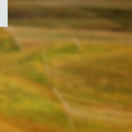
/
Symbole
du
gouvernement
du
Canada