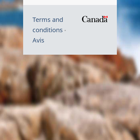
Terms and
/
conditions
Symbole
Avis
du
gouvernem
du
Canada