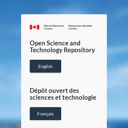
Canada.ca
/
Gouverneme
Open Science and
du
Technology Repository
Canada
English
Dépôt ouvert des
sciences et technologie
Français