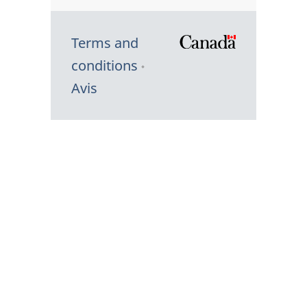
Terms and
/
conditions
Symbole
Avis
du
gouvernem
du
Canada