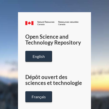
Canada.ca
/
Gouverneme
Open Science and
du
Technology Repository
Canada
English
Dépôt ouvert des
sciences et technologie
Français