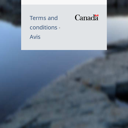
Terms and
/
conditions
Symbole
Avis
du
gouvernem
du
Canada