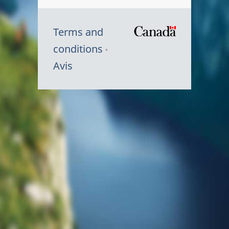
Terms and
/
conditions
Symbole
Avis
du
gouvernem
du
Canada