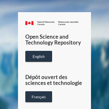
Canada.ca
/
Gouverneme
Open Science and
du
Technology Repository
Canada
English
Dépôt ouvert des
sciences et technologie
Français