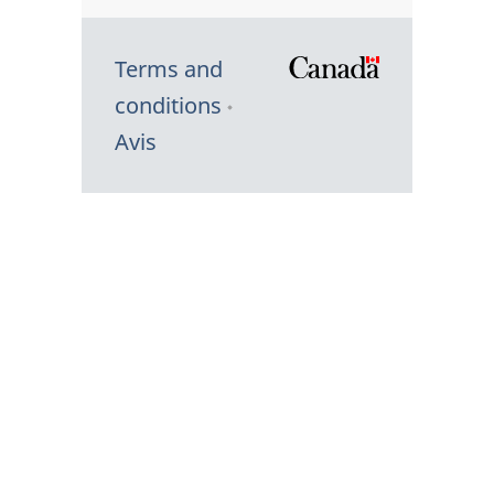
Terms and
/
conditions
Symbole
Avis
du
gouvernem
du
Canada