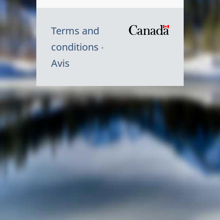
Terms and
/
conditions
Symbole
Avis
du
gouvernem
du
Canada