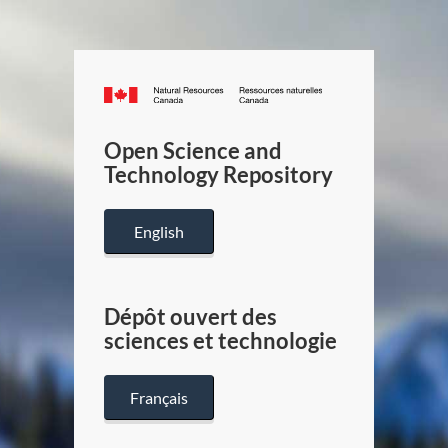
Canada.ca
/
Gouverneme
Open Science and
du
Technology Repository
Canada
English
Dépôt ouvert des
sciences et technologie
Français