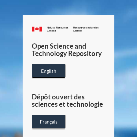
Canada.ca
/
Gouverneme
Open Science and
du
Technology Repository
Canada
English
Dépôt ouvert des
sciences et technologie
Français