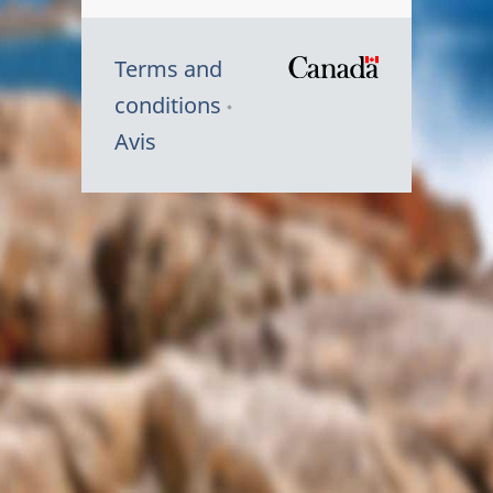
Terms and
/
conditions
Symbole
Avis
du
gouvernem
du
Canada