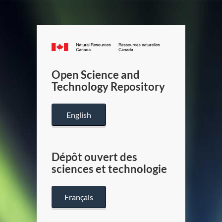
Canada.ca
/
Gouverneme
Open Science and
du
Technology Repository
Canada
English
Dépôt ouvert des
sciences et technologie
Français