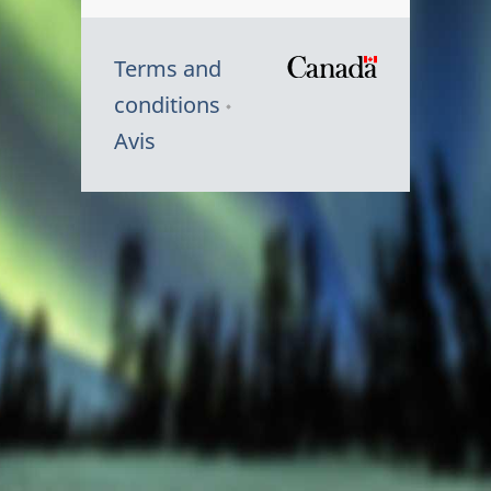
Terms and
/
conditions
Symbole
Avis
du
gouvernem
du
Canada