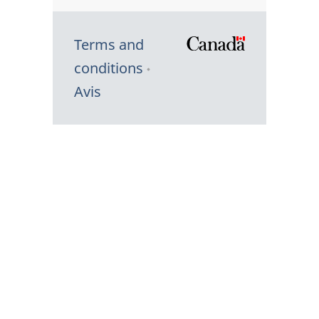
Terms and
/
conditions
Symbole
Avis
du
gouvernem
du
Canada