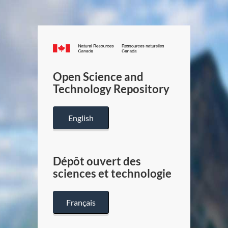
Canada.ca
/
Gouverneme
Open Science and
du
Technology Repository
Canada
English
Dépôt ouvert des
sciences et technologie
Français