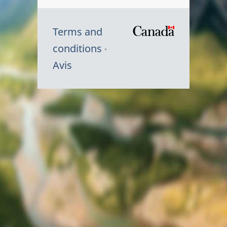
Terms and
/
conditions
Symbole
Avis
du
gouvernem
du
Canada