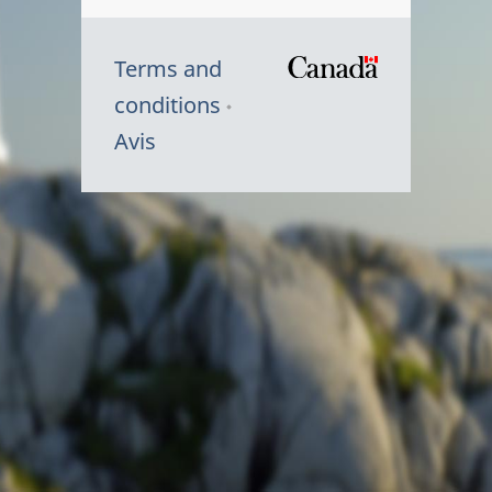
Terms and
/
conditions
Symbole
Avis
du
gouvernem
du
Canada