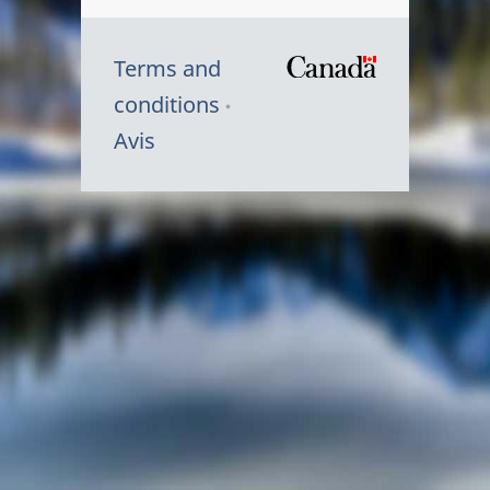
Terms and
/
conditions
Symbole
Avis
du
gouvernem
du
Canada