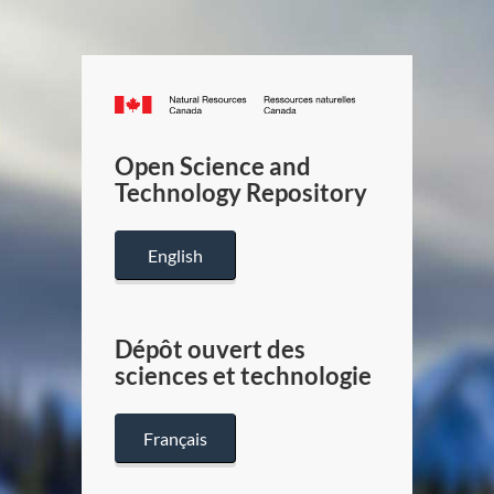
Canada.ca
/
Gouverneme
Open Science and
du
Technology Repository
Canada
English
Dépôt ouvert des
sciences et technologie
Français