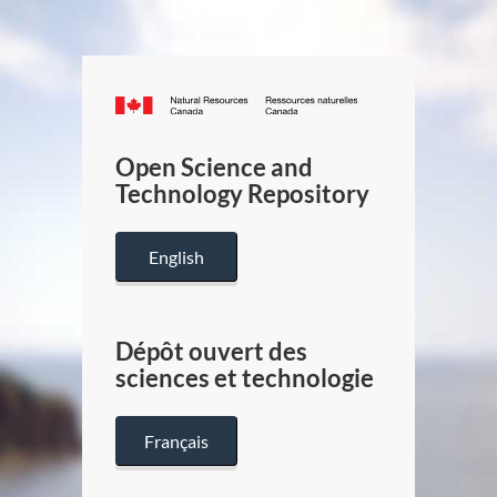
Canada.ca
/
Gouverneme
Open Science and
du
Technology Repository
Canada
English
Dépôt ouvert des
sciences et technologie
Français