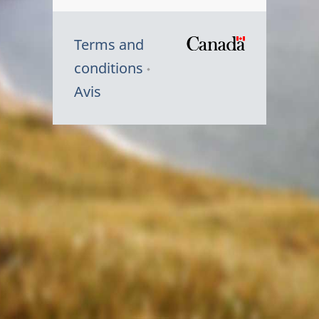
Terms and
/
conditions
Symbole
Avis
du
gouvernem
du
Canada